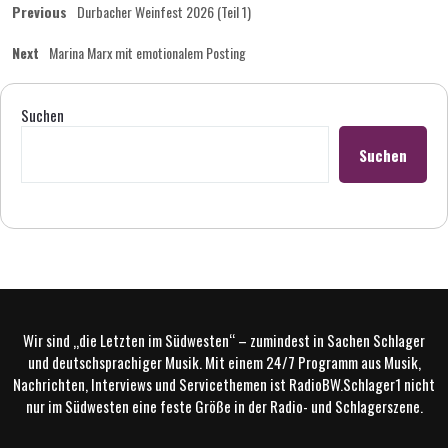
Beitragsnavigation
Previous
Previous
Durbacher Weinfest 2026 (Teil 1)
post:
Next
Next
Marina Marx mit emotionalem Posting
post:
Suchen
Suchen
Wir sind „die Letzten im Südwesten“ – zumindest in Sachen Schlager
und deutschsprachiger Musik. Mit einem 24/7 Programm aus Musik,
Nachrichten, Interviews und Servicethemen ist RadioBW.Schlager1 nicht
nur im Südwesten eine feste Größe in der Radio- und Schlagerszene.