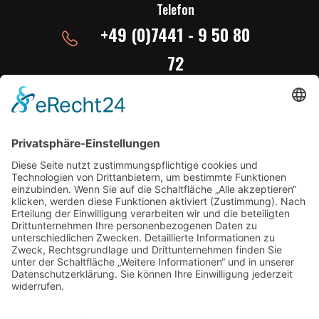
Telefon
+49 (0)7441 - 9 50 80
72
E-Mail ins Studio
studio@radiobw.live
studio@radioschlager1.de
Download App
Radioplayer