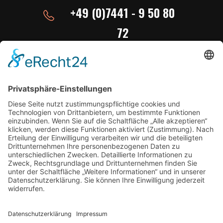
+49 (0)7441 - 9 50 80
72
E-Mail ins Studio
studio@radiobw.live
studio@radioschlager1.de
Download App
Radioplayer