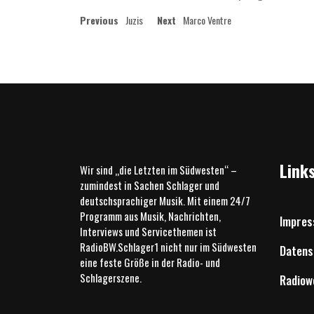
Beitragsnavigation
Previous
Next
Previous
Juzis
Next
Marco Ventre
post:
post:
Link
Wir sind „die Letzten im Südwesten“ –
zumindest in Sachen Schlager und
deutschsprachiger Musik. Mit einem 24/7
Programm aus Musik, Nachrichten,
Impre
Interviews und Servicethemen ist
RadioBW.Schlager1 nicht nur im Südwesten
Datens
eine feste Größe in der Radio- und
Schlagerszene.
Radiow